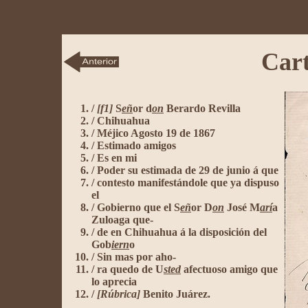
Cart
/
[f1]
S
eñ
or d
on
Berardo Revilla
/ Chihuahua
/ Méjico Agosto 19 de 1867
/ Estimado amigos
/ Es en mi
/ Poder su estimada de 29 de junio á que
/ contesto manifestándole que ya dispuso
el
/ Gobierno que el S
eñ
or D
on
José M
arí
a
Zuloaga que-
/ de en Chihuahua á la disposición del
Gob
iern
o
/ Sin mas por aho-
/ ra quedo de U
sted
afectuoso amigo que
lo aprecia
/
[Rúbrica]
Benito Juárez.