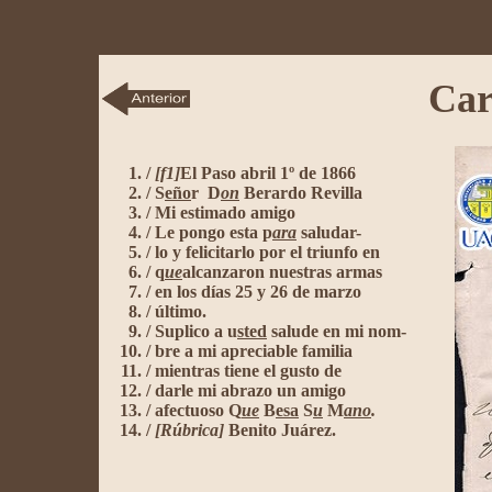
Car
/
[f1]
El Paso abril 1º de 1866
/ S
eño
r D
on
Berardo Revilla
/ Mi estimado amigo
/
L
e pongo esta p
ara
saludar-
/ lo y felicitarlo por el triunfo
en
/ q
ue
alcanzaron nuestras armas
/ en los días 25 y 26 de marzo
/ último.
/ Suplico a u
sted
salude
en
mi nom-
/ bre a mi apreciable familia
/ mientras tiene el gusto de
/ darle mi abrazo un amigo
/
a
fectuoso Q
ue
B
es
a
S
u
M
ano
.
/
[Rúbrica]
Benito Juárez.